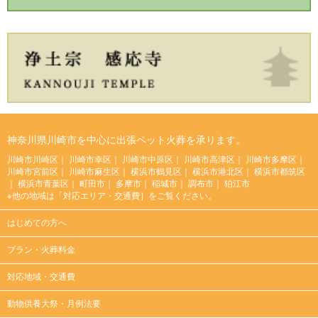
神奈川県川崎市を中心に出張ペット火葬を承ります。
川崎市川崎区
川崎市幸区
川崎市中原区
川崎市高津区
川崎市多摩区
川崎市宮前区
川崎市麻生区
横浜市鶴見区
横浜市港北区
横浜市都筑区
横浜市青葉区
町田市
多摩市
稲城市
調布市
狛江市
※他の地域は「
対応エリア・交通費
］をご覧ください。
はじめての方へ
プラン・火葬料金
対応地域・交通費
動物供養大祭・月例法要